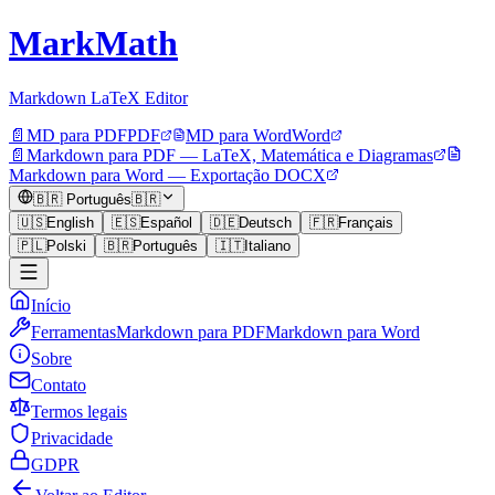
MarkMath
Markdown LaTeX Editor
📄
MD para PDF
PDF
MD para Word
Word
📄
Markdown para PDF — LaTeX, Matemática e Diagramas
Markdown para Word — Exportação DOCX
🇧🇷
Português
🇧🇷
🇺🇸
English
🇪🇸
Español
🇩🇪
Deutsch
🇫🇷
Français
🇵🇱
Polski
🇧🇷
Português
🇮🇹
Italiano
Início
Ferramentas
Markdown para PDF
Markdown para Word
Sobre
Contato
Termos legais
Privacidade
GDPR