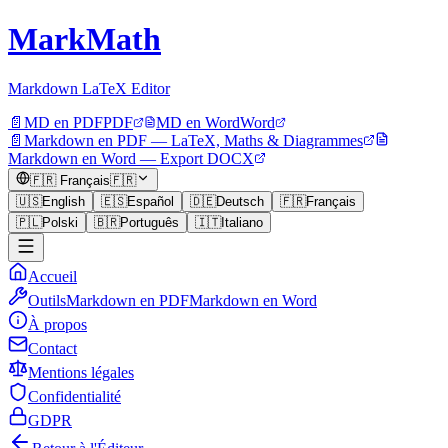
MarkMath
Markdown LaTeX Editor
📄
MD en PDF
PDF
MD en Word
Word
📄
Markdown en PDF — LaTeX, Maths & Diagrammes
Markdown en Word — Export DOCX
🇫🇷
Français
🇫🇷
🇺🇸
English
🇪🇸
Español
🇩🇪
Deutsch
🇫🇷
Français
🇵🇱
Polski
🇧🇷
Português
🇮🇹
Italiano
Accueil
Outils
Markdown en PDF
Markdown en Word
À propos
Contact
Mentions légales
Confidentialité
GDPR