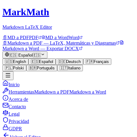
MarkMath
Markdown LaTeX Editor
📄
MD a PDF
PDF
MD a Word
Word
📄
Markdown a PDF — LaTeX, Matemáticas y Diagramas
Markdown a Word — Exportar DOCX
🇪🇸
Español
🇪🇸
🇺🇸
English
🇪🇸
Español
🇩🇪
Deutsch
🇫🇷
Français
🇵🇱
Polski
🇧🇷
Português
🇮🇹
Italiano
Inicio
Herramientas
Markdown a PDF
Markdown a Word
Acerca de
Contacto
Legal
Privacidad
GDPR