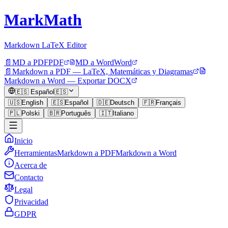
MarkMath
Markdown LaTeX Editor
📄
MD a PDF
PDF
MD a Word
Word
📄
Markdown a PDF — LaTeX, Matemáticas y Diagramas
Markdown a Word — Exportar DOCX
🇪🇸
Español
🇪🇸
🇺🇸
English
🇪🇸
Español
🇩🇪
Deutsch
🇫🇷
Français
🇵🇱
Polski
🇧🇷
Português
🇮🇹
Italiano
Inicio
Herramientas
Markdown a PDF
Markdown a Word
Acerca de
Contacto
Legal
Privacidad
GDPR